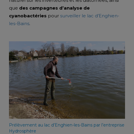
naturel sur les invertébrés et les diatomées, ainsi
que
des campagnes d’analyse de
cyanobactéries
pour
surveiller le lac d’Enghien-
les-Bains
.
Prélèvement au lac d’Enghien-les-Bains par l’entreprise
Hydrosphère