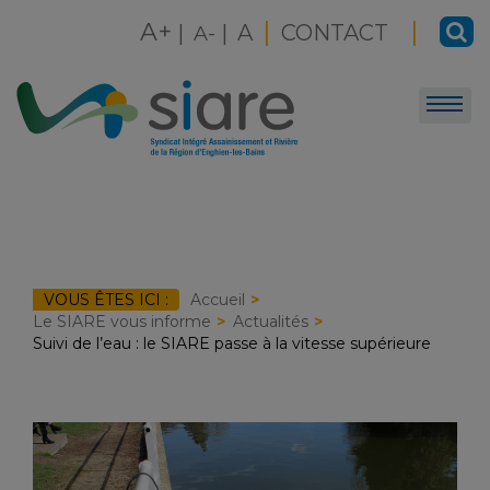
Skip
|
|
A+
|
|
A
CONTACT
to
A-
content
VOUS ÊTES ICI :
Accueil
Le SIARE vous informe
Actualités
Suivi de l’eau : le SIARE passe à la vitesse supérieure