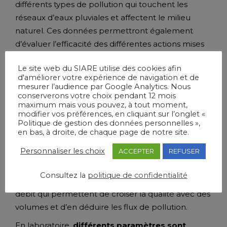
différents types de pollution qui touchent les
réseaux d’eaux pluviales et affectent le milieu
naturel. Ces données permettront également
d’évaluer l’efficacité des différentes actions mises
en place pour améliorer la qualité de l’eau et d’en
Le site web du SIARE utilise des cookies afin
déterminer de nouvelles, par exemple si on
d'améliorer votre expérience de navigation et de
constate des anomalies sur une canalisation
mesurer l’audience par Google Analytics. Nous
conserverons votre choix pendant 12 mois
d’assainissement.
maximum mais vous pouvez, à tout moment,
modifier vos préférences, en cliquant sur l’onglet «
Comment sont effectuées les mesures ?
Il y a 3
Politique de gestion des données personnelles »,
types de mesure : des prélèvements d’eau ou de
en bas, à droite, de chaque page de notre site.
sédiments analysés en laboratoire, des mesures
in
Personnaliser les choix
ACCEPTER
REFUSER
situ
effectuées par sonde (mesure immédiate de
la température, de la conductivité, de l’oxygène
Consultez la
politique de confidentialité
dissous, du PH, de la turbidité …) et des mesures de
débit qui permettent de croiser la qualité avec des
volumes et d’en déduire les flux de pollution.
En laboratoire,
différents paramètres sont