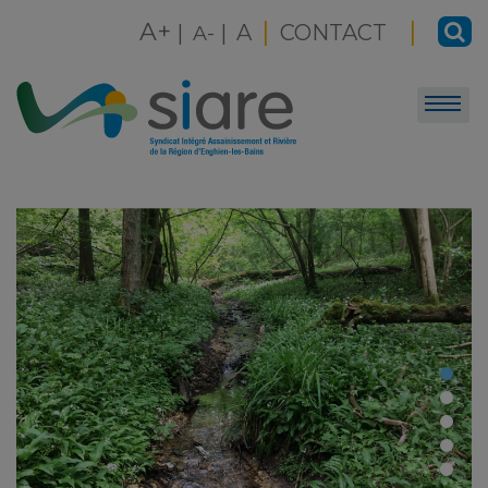
Skip
|
|
A+
|
|
A
CONTACT
to
A-
content