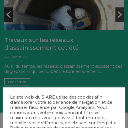
Travaux sur les réseaux
d’assainissement cet été
6 juillet 2026
Au fil du temps, les réseaux d’assainissement subissent des
dégradations qui perturbent le libre écoulement...
Lire l'article
Le site web du SIARE utilise des cookies afin
d'améliorer votre expérience de navigation et de
mesurer l’audience par Google Analytics. Nous
conserverons votre choix pendant 12 mois
maximum mais vous pouvez, à tout moment,
modifier vos préférences, en cliquant sur l’onglet «