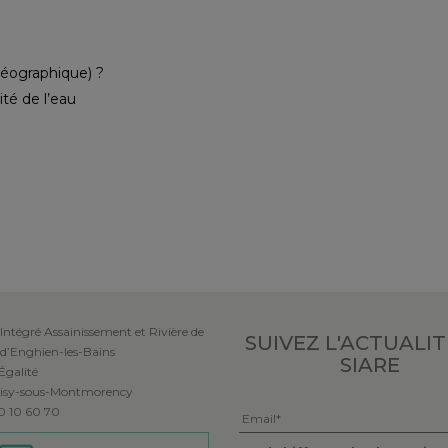
Géographique) ?
té de l’eau
Intégré Assainissement et Rivière de
SUIVEZ L'ACTUALI
 d’Enghien-les-Bains
SIARE
’Égalité
isy-sous-Montmorency
Veuillez laisser ce champ vide.
 30 10 60 70