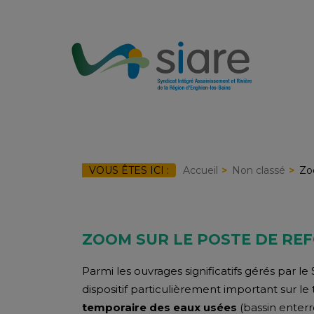
Skip
to
content
VOUS ÊTES ICI :
Accueil
Non classé
Zo
ZOOM SUR LE POSTE DE RE
Parmi les ouvrages significatifs gérés par l
dispositif particulièrement important sur le 
temporaire des eaux usées
(bassin enter