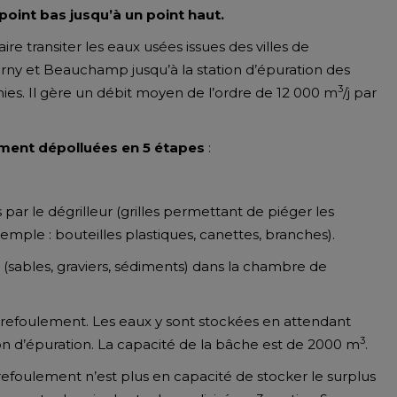
point bas jusqu’à un point haut.
re transiter les eaux usées issues des villes de
rny et Beauchamp jusqu’à la station d’épuration des
3
inies. Il gère un débit moyen de l’ordre de 12 000 m
/j par
ement dépolluées en 5 étapes
:
par le dégrilleur (grilles permettant de piéger les
mple : bouteilles plastiques, canettes, branches).
s (sables, graviers, sédiments) dans la chambre de
 refoulement. Les eaux y sont stockées en attendant
3
ion d’épuration. La capacité de la bâche est de 2000 m
.
refoulement n’est plus en capacité de stocker le surplus