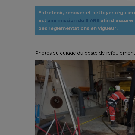
Entretenir, rénover et nettoyer réguli
est
une mission du SIARE
afin d’assurer
des réglementations en vigueur.
Photos du curage du poste de refoulement 