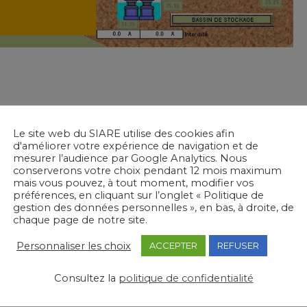
 pourquoi, ils nécessitent
une surveillance et un
Le site web du SIARE utilise des cookies afin
onctionnements et des pannes
. Le suivi est assuré par le
d'améliorer votre expérience de navigation et de
 notamment grâce aux données de la supervision.
mesurer l’audience par Google Analytics. Nous
conserverons votre choix pendant 12 mois maximum
ation de dépôts (tartre, graisses, débris, etc.) qui
mais vous pouvez, à tout moment, modifier vos
bère aussi du sulfure d’hydrogène (gaz très corrosif) qui
préférences, en cliquant sur l’onglet « Politique de
gestion des données personnelles », en bas, à droite, de
issures.
chaque page de notre site.
 curage (nettoyage)
pour optimiser le fonctionnement
Personnaliser les choix
ACCEPTER
REFUSER
fficace des eaux usées.
ème
Consultez la
politique de confidentialité
nement pour installer un 2
dégrilleur.