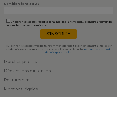
Combien font 3 x 2 ?
En cochant cette case, j’accepte de m’inscrire à la newsletter. Je consens à recevoir des
informations par voie numérique.
Pour connaître et exercer vos droits, notamment de retrait de consentement à l'utilisation
des données collectées par ce formulaire, veuillez consulter notre
politique de gestion de
données personnelles
.
Marchés publics
Déclarations d’intention
Recrutement
Mentions légales
Accessibilité
Plan du site
Politique de gestion des données personnelles