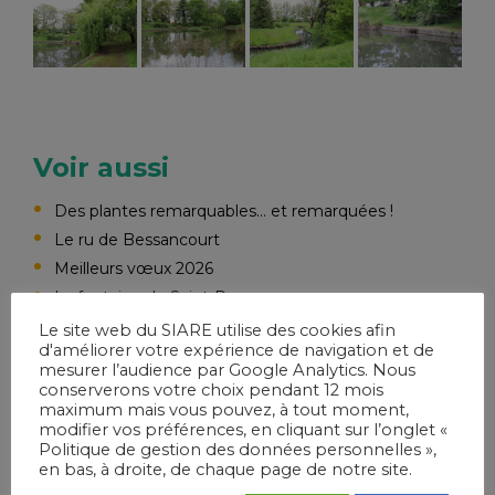
Voir aussi
Des plantes remarquables… et remarquées !
Le ru de Bessancourt
Meilleurs vœux 2026
La fontaine de Saint-Pry
Le ru de Liesse
Le site web du SIARE utilise des cookies afin
d'améliorer votre expérience de navigation et de
L’étang du Parc Claude Monet
mesurer l’audience par Google Analytics. Nous
conserverons votre choix pendant 12 mois
maximum mais vous pouvez, à tout moment,
modifier vos préférences, en cliquant sur l’onglet «
Politique de gestion des données personnelles »,
ACCÈS DIRECT
en bas, à droite, de chaque page de notre site.