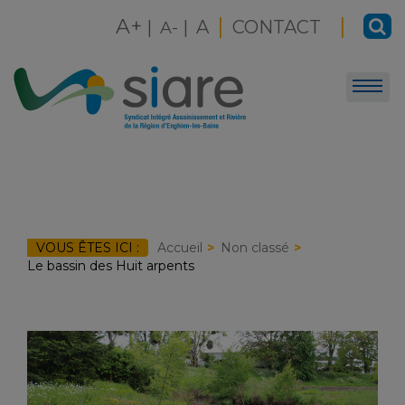
Skip
|
|
A+
|
|
A
CONTACT
to
A-
content
VOUS ÊTES ICI :
Accueil
Non classé
Le bassin des Huit arpents