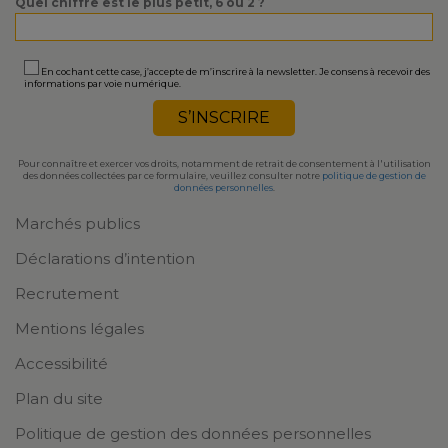
Quel chiffre est le plus petit, 6 ou 2 ?
En cochant cette case, j’accepte de m’inscrire à la newsletter. Je consens à recevoir des
informations par voie numérique.
Pour connaître et exercer vos droits, notamment de retrait de consentement à l'utilisation
des données collectées par ce formulaire, veuillez consulter notre
politique de gestion de
données personnelles
.
Marchés publics
Déclarations d’intention
Recrutement
Mentions légales
Accessibilité
Plan du site
Politique de gestion des données personnelles