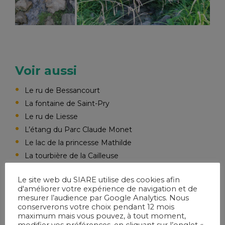
Voir aussi
Le ru de Bessancourt
La fontaine de Saint-Pry
Le ru de Liesse
L’étang du Parc Claude Monet
Le lac de la princesse Mathilde
La tourbière de la Cailleuse
Le site web du SIARE utilise des cookies afin
d'améliorer votre expérience de navigation et de
mesurer l’audience par Google Analytics. Nous
ACCÈS DIRECT
conserverons votre choix pendant 12 mois
maximum mais vous pouvez, à tout moment,