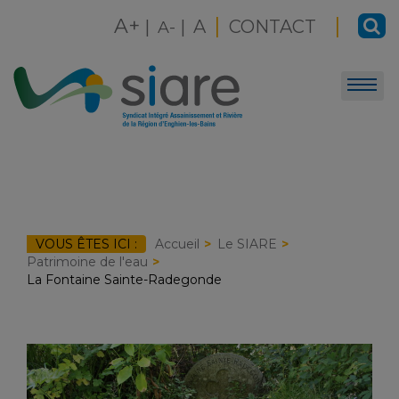
Skip
|
|
A+
|
|
A
CONTACT
to
A-
content
VOUS ÊTES ICI :
Accueil
Le SIARE
Patrimoine de l'eau
La Fontaine Sainte-Radegonde