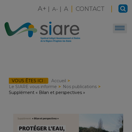
Skip
|
|
A+
|
|
A
CONTACT
to
A-
content
VOUS ÊTES ICI :
Accueil
Le SIARE vous informe
Nos publications
Supplément « Bilan et perspectives »