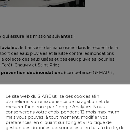
qui assure les missions suivantes :
luviales
: le transport des eaux usées dans le respect de la
sport des eaux pluviales et la lutte contre les inondations
 la collecte des eaux usées et des eaux pluviales pour les
rêt, Chauvry et Saint-Prix ;
a prévention des inondations
(compétence GEMAPI) ;
aux usées non domestiques
(industriels et assimilés) ;
ommunication.
Le site web du SIARE utilise des cookies afin
d'améliorer votre expérience de navigation et de
mesurer l’audience par Google Analytics. Nous
conserverons votre choix pendant 12 mois maximum
mais vous pouvez, à tout moment, modifier vos
préférences, en cliquant sur l’onglet « Politique de
gestion des données personnelles », en bas, à droite, de