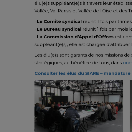
élu(e)s suppléant(e)s à travers leur établ
Vallée, Val Parisis et Vallée de l’Oise et des T
•
Le Comité syndical
réunit 1 fois par trime
•
Le Bureau syndical
réunit 1 fois par mois 
•
La Commission d’Appel d’Offres
est com
suppléant(e)s), elle est chargée d’attribuer l
Les élu(e)s sont garants de nos missions de se
stratégiques, au bénéfice de tous, dans
une 
Consulter les élus du SIARE – mandatur