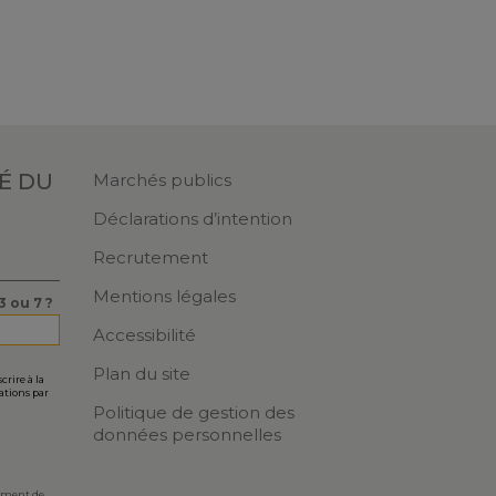
TÉ
DU
Marchés publics
Déclarations d’intention
Recrutement
Mentions légales
3 ou 7 ?
Accessibilité
Plan du site
crire à la
ations par
Politique de gestion des
données personnelles
amment de