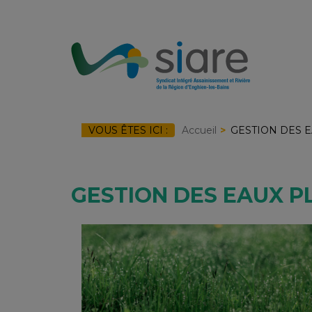
Skip
to
content
VOUS ÊTES ICI :
Accueil
GESTION DES E
GESTION DES EAUX P