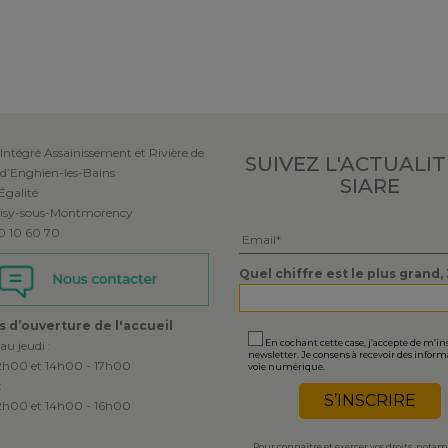
Intégré Assainissement et Rivière de
SUIVEZ L'ACTUALI
 d’Enghien-les-Bains
SIARE
’Égalité
isy-sous-Montmorency
Veuillez laisser ce champ vide.
 30 10 60 70
Quel chiffre est le plus grand, 
s d’ouverture de l'accueil
En cochant cette case, j’accepte de m’ins
au jeudi :
newsletter. Je consens à recevoir des inform
2h00 et 14h00 - 17h00
voie numérique.
:
2h00 et 14h00 - 16h00
Pour connaître et exercer vos droits, not