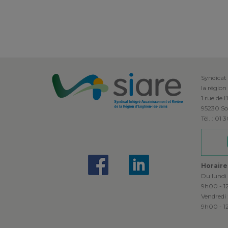
Syndicat 
la région
1 rue de l
95230 So
Tél. : 01
Horaire
Du lundi 
9h00 - 1
Vendredi 
9h00 - 1